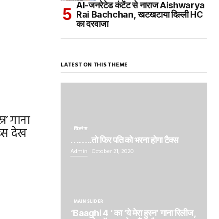
AI-जनरेटेड कंटेंट से नाराज Aishwarya
Rai Bachchan, खटखटाया दिल्ली HC
का दरवाजा
LATEST ON THIS THEME
्न’ गाना
्स देख
बिज़नेस
……..तो फिर पति को भरना होगा टैक्स
Admin
October 21, 2020
MAIN SLIDER
‘Baaghi 4 ‘ का ‘ये मेरा हुस्न’ गाना रिलीज,