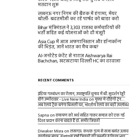
मतदान शुरू
लखनऊ नगर निगम की बैठक में हंगामा, मेयर
बोलीं- बदतमीजी कर रहे पार्षद को बाहर करो
Bihar मंत्रिमंडल ने 3,303 राजस्व कर्मचारियों की
भर्ती सहित कई योजनाओं को दी मंजूरी
Asia Cup में आज अफगानिस्तान और हॉन्गकॉन्ग
की भिड़ंत, जानें भारत का मैच कब?
AI-जनरेटेड कंटेंट से नाराज Aishwarya Rai
Bachchan, खटखटाया दिल्ली HC का दरवाजा
RECENT COMMENTS
इंडिया गठबंधन का ऐलान, उपराष्ट्रपति चुनाव में बी. सुदर्शन रेड्डी
होंगे उम्मीदवार - Live New India
on
मुफ्त में दौड़ेगी ट्रेन…
अब रेलवे ट्रैक बनेगा बिजली घर, भारतीय रेलवे का बड़ी उपलब्धि
Sapna
on
रामायण को अर्थ सहित गाकर समाज को एक नई
दिशा प्रदान करना चाहते हैं डॉ. समीर त्रिपाठी
Diwaker Misra
on
लखनऊ: कथक नृत्य से सजा बसंत उत्सव
कार्यक्रम संपन्न, नृत्यांगना हर्षा त्रिपाठी की प्रस्तुति ने किया भाव