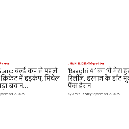
खेल जगत
MAIN SLIDER
बॉलीवुड
मनोरंजन
tarc: वर्ल्ड कप से पहले
‘Baaghi 4 ‘ का ‘ये मेरा हुस
 क्रिकेट में हड़कंप, मिचेल
रिलीज, हरनाज के हॉट मूव
ा बड़ा बयान…
फैंस हैरान
ptember 2, 2025
by
Amit Pandey
September 2, 2025