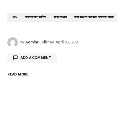
TDS
टीडीएस की कटौती
डाक विभाग
डाक विभाग का नया टीडीएस नियम
by
Admin
Published
April 03, 2021
ADD A COMMENT
READ MORE
Your email address will not be published.
Required
fields are marked
*
Comment
*