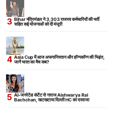
Bihar मंत्रिमंडल ने 3,303 राजस्व कर्मचारियों की भर्ती
सहित कई योजनाओं को दी मंजूरी
Asia Cup में आज अफगानिस्तान और हॉन्गकॉन्ग की भिड़ंत,
जानें भारत का मैच कब?
AI-जनरेटेड कंटेंट से नाराज Aishwarya Rai
Bachchan, खटखटाया दिल्ली HC का दरवाजा