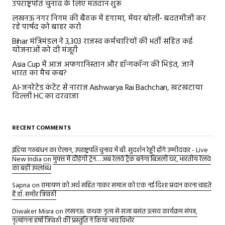
उपराष्ट्रपति चुनाव के लिए मतदान शुरू
लखनऊ नगर निगम की बैठक में हंगामा, मेयर बोलीं- बदतमीजी कर
रहे पार्षद को बाहर करो
Bihar मंत्रिमंडल ने 3,303 राजस्व कर्मचारियों की भर्ती सहित कई
योजनाओं को दी मंजूरी
Asia Cup में आज अफगानिस्तान और हॉन्गकॉन्ग की भिड़ंत, जानें
भारत का मैच कब?
AI-जनरेटेड कंटेंट से नाराज Aishwarya Rai Bachchan, खटखटाया
दिल्ली HC का दरवाजा
RECENT COMMENTS
इंडिया गठबंधन का ऐलान, उपराष्ट्रपति चुनाव में बी. सुदर्शन रेड्डी होंगे उम्मीदवार - Live
New India
on
मुफ्त में दौड़ेगी ट्रेन… अब रेलवे ट्रैक बनेगा बिजली घर, भारतीय रेलवे
का बड़ी उपलब्धि
Sapna
on
रामायण को अर्थ सहित गाकर समाज को एक नई दिशा प्रदान करना चाहते
हैं डॉ. समीर त्रिपाठी
Diwaker Misra
on
लखनऊ: कथक नृत्य से सजा बसंत उत्सव कार्यक्रम संपन्न,
नृत्यांगना हर्षा त्रिपाठी की प्रस्तुति ने किया भाव विभोर