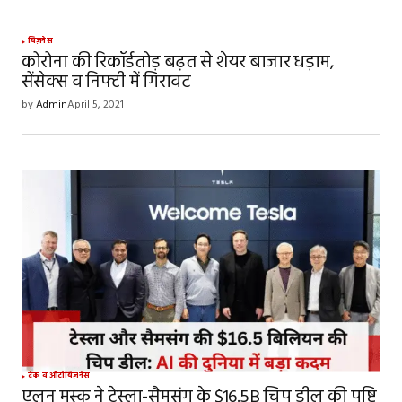
Your Name
*
बिज़नेस
कोरोना की रिकॉर्डतोड़ बढ़त से शेयर बाजार धड़ाम,
सेंसेक्स व निफ्टी में गिरावट
Your E-mail
*
by
Admin
April 5, 2021
Save my name, email, and website in this
browser for the next time I comment.
SUBMIT COMMENT
टेक व ऑटो
बिज़नेस
एलन मस्क ने टेस्ला-सैमसंग के $16.5B चिप डील की पुष्टि