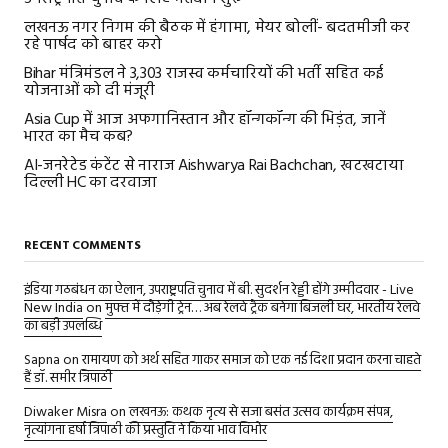
लखनऊ नगर निगम की बैठक में हंगामा, मेयर बोलीं- बदतमीजी कर
रहे पार्षद को बाहर करो
Bihar मंत्रिमंडल ने 3,303 राजस्व कर्मचारियों की भर्ती सहित कई
योजनाओं को दी मंजूरी
Asia Cup में आज अफगानिस्तान और हॉन्गकॉन्ग की भिड़ंत, जानें
भारत का मैच कब?
AI-जनरेटेड कंटेंट से नाराज Aishwarya Rai Bachchan, खटखटाया
दिल्ली HC का दरवाजा
RECENT COMMENTS
इंडिया गठबंधन का ऐलान, उपराष्ट्रपति चुनाव में बी. सुदर्शन रेड्डी होंगे उम्मीदवार - Live
New India
on
मुफ्त में दौड़ेगी ट्रेन… अब रेलवे ट्रैक बनेगा बिजली घर, भारतीय रेलवे
का बड़ी उपलब्धि
Sapna
on
रामायण को अर्थ सहित गाकर समाज को एक नई दिशा प्रदान करना चाहते
हैं डॉ. समीर त्रिपाठी
Diwaker Misra
on
लखनऊ: कथक नृत्य से सजा बसंत उत्सव कार्यक्रम संपन्न,
नृत्यांगना हर्षा त्रिपाठी की प्रस्तुति ने किया भाव विभोर