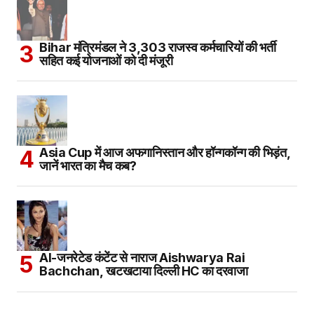
Bihar मंत्रिमंडल ने 3,303 राजस्व कर्मचारियों की भर्ती
सहित कई योजनाओं को दी मंजूरी
Asia Cup में आज अफगानिस्तान और हॉन्गकॉन्ग की भिड़ंत,
जानें भारत का मैच कब?
AI-जनरेटेड कंटेंट से नाराज Aishwarya Rai
Bachchan, खटखटाया दिल्ली HC का दरवाजा