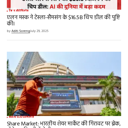
Your Name
*
टेक व ऑटो
बिज़नेस
एलन मस्क ने टेस्ला-सैमसंग के $16.5B चिप डील की पुष्टि
की।
Your E-mail
*
by
Aditi Soreng
July 29, 2025
Save my name, email, and website in this
browser for the next time I comment.
SUBMIT COMMENT
MAIN SLIDER
बिज़नेस
Share Market: भारतीय शेयर मार्केट की गिरावट पर ब्रेक,