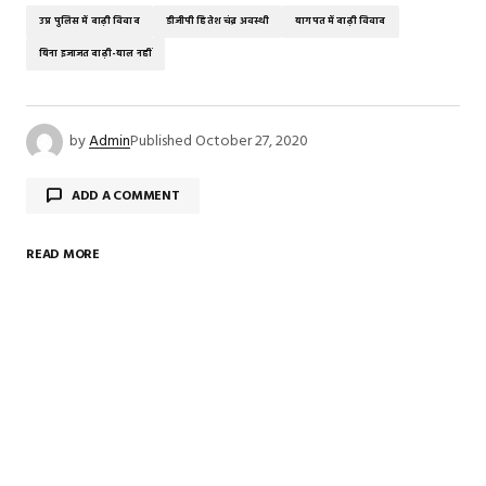
उप्र पुलिस में दाढ़ी विवाद
डीजीपी हितेश चंद्र अवस्थी
बागपत में दाढ़ी विवाद
बिना इजाजत दाढ़ी-बाल नहीं
by
Admin
Published
October 27, 2020
ADD A COMMENT
READ MORE
Your email address will not be published.
Required
fields are marked
*
Comment
*