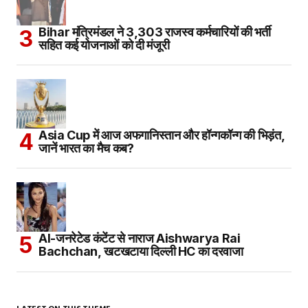
Bihar मंत्रिमंडल ने 3,303 राजस्व कर्मचारियों की भर्ती
सहित कई योजनाओं को दी मंजूरी
Asia Cup में आज अफगानिस्तान और हॉन्गकॉन्ग की भिड़ंत,
जानें भारत का मैच कब?
AI-जनरेटेड कंटेंट से नाराज Aishwarya Rai
Bachchan, खटखटाया दिल्ली HC का दरवाजा