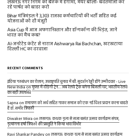
लखनऊ नगर निगम की बैठक में हंगामा, मेयर बोलीं- बदतमीजी कर
रहे पार्षद को बाहर करो
Bihar मंत्रिमंडल ने 3,303 राजस्व कर्मचारियों की भर्ती सहित कई
योजनाओं को दी मंजूरी
Asia Cup में आज अफगानिस्तान और हॉन्गकॉन्ग की भिड़ंत, जानें
भारत का मैच कब?
AI-जनरेटेड कंटेंट से नाराज Aishwarya Rai Bachchan, खटखटाया
दिल्ली HC का दरवाजा
RECENT COMMENTS
इंडिया गठबंधन का ऐलान, उपराष्ट्रपति चुनाव में बी. सुदर्शन रेड्डी होंगे उम्मीदवार - Live
New India
on
मुफ्त में दौड़ेगी ट्रेन… अब रेलवे ट्रैक बनेगा बिजली घर, भारतीय रेलवे
का बड़ी उपलब्धि
Sapna
on
रामायण को अर्थ सहित गाकर समाज को एक नई दिशा प्रदान करना चाहते
हैं डॉ. समीर त्रिपाठी
Diwaker Misra
on
लखनऊ: कथक नृत्य से सजा बसंत उत्सव कार्यक्रम संपन्न,
नृत्यांगना हर्षा त्रिपाठी की प्रस्तुति ने किया भाव विभोर
Ravi Shankar Pandey
on
लखनऊ: कथक नृत्य से सजा बसंत उत्सव कार्यक्रम