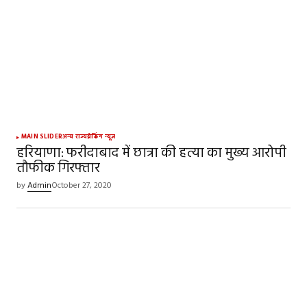
Comment
*
Your Name
*
MAIN SLIDER
अन्य राज्य
ब्रेकिंग न्यूज़
हरियाणा: फरीदाबाद में छात्रा की हत्या का मुख्य आरोपी
तौफीक गिरफ्तार
Your E-mail
*
by
Admin
October 27, 2020
Save my name, email, and website in this
browser for the next time I comment.
SUBMIT COMMENT