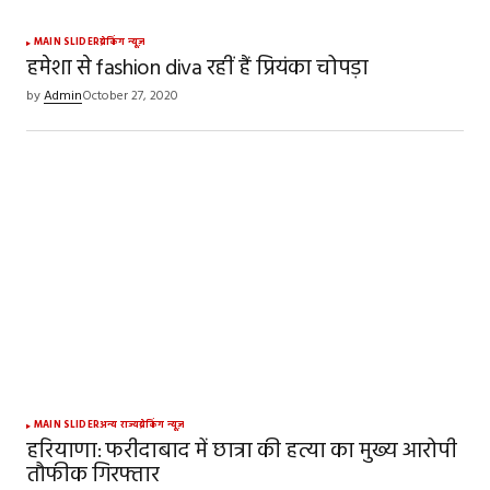
Your Name
*
MAIN SLIDER
ब्रेकिंग न्यूज़
हमेशा से fashion diva रहीं हैं प्रियंका चोपड़ा
Your E-mail
*
by
Admin
October 27, 2020
Save my name, email, and website in this
browser for the next time I comment.
SUBMIT COMMENT
MAIN SLIDER
अन्य राज्य
ब्रेकिंग न्यूज़
हरियाणा: फरीदाबाद में छात्रा की हत्या का मुख्य आरोपी
तौफीक गिरफ्तार