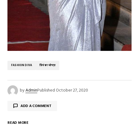
FASHION DIVA
प्रियंका चोपड़ा
by
Admin
Published
October 27, 2020
ADD A COMMENT
READ MORE
Your email address will not be published.
Required
fields are marked
*