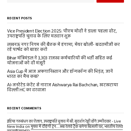
RECENT POSTS
Vice President Election 2025: पीएम मोदी ने डाला पहला वोट,
उपराष्ट्रपति चुनाव के लिए मतदान शुरू
लखनऊ नगर निगम की बैठक में हंगामा, मेयर बोलीं- बदतमीजी कर
रहे पार्षद को बाहर करो
Bihar मंत्रिमंडल ने 3,303 राजस्व कर्मचारियों की भर्ती सहित कई
योजनाओं को दी मंजूरी
Asia Cup में आज अफगानिस्तान और हॉन्गकॉन्ग की भिड़ंत, जानें
भारत का मैच कब?
AI-जनरेटेड कंटेंट से नाराज Aishwarya Rai Bachchan, खटखटाया
दिल्ली HC का दरवाजा
RECENT COMMENTS
इंडिया गठबंधन का ऐलान, उपराष्ट्रपति चुनाव में बी. सुदर्शन रेड्डी होंगे उम्मीदवार - Live
New India
on
मुफ्त में दौड़ेगी ट्रेन… अब रेलवे ट्रैक बनेगा बिजली घर, भारतीय रेलवे