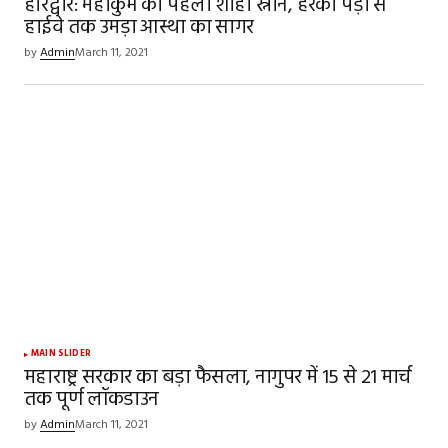
हरिद्वार: महाकुंभ का पहला शाही स्नान, हरकी पैड़ी से
हाईवे तक उमड़ा आस्था का सागर
Your E-mail
*
by
Admin
March 11, 2021
Save my name, email, and website in this
browser for the next time I comment.
SUBMIT COMMENT
MAIN SLIDER
महाराष्ट्र सरकार का बड़ा फैसला, नागुपर में 15 से 21 मार्च
तक पूर्ण लॉकडाउन
by
Admin
March 11, 2021