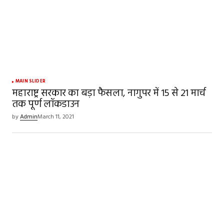
Comment
*
Your Name
*
MAIN SLIDER
महाराष्ट्र सरकार का बड़ा फैसला, नागुपर में 15 से 21 मार्च
तक पूर्ण लॉकडाउन
Your E-mail
*
by
Admin
March 11, 2021
Save my name, email, and website in this
browser for the next time I comment.
SUBMIT COMMENT