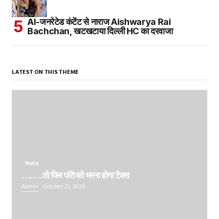
AI-जनरेटेड कंटेंट से नाराज Aishwarya Rai
Bachchan, खटखटाया दिल्ली HC का दरवाजा
LATEST ON THIS THEME
बिज़नेस
……..तो फिर पति को भरना होगा टैक्स
Admin
October 21, 2020