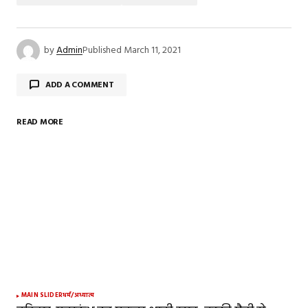
by
Admin
Published
March 11, 2021
ADD A COMMENT
READ MORE
Your email address will not be published.
Required
fields are marked
*
Comment
*
Your Name
*
MAIN SLIDER
धर्म/अध्यात्म