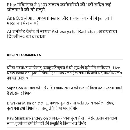
Bihar मंत्रिमंडल ने 3,303 राजस्व कर्मचारियों की भर्ती सहित कई
योजनाओं को दी मंजूरी
Asia Cup में आज अफगानिस्तान और हॉन्गकॉन्ग की भिड़ंत, जानें
भारत का मैच कब?
AI-जनरेटेड कंटेंट से नाराज Aishwarya Rai Bachchan, खटखटाया
दिल्ली HC का दरवाजा
RECENT COMMENTS
इंडिया गठबंधन का ऐलान, उपराष्ट्रपति चुनाव में बी. सुदर्शन रेड्डी होंगे उम्मीदवार - Live
New India
on
मुफ्त में दौड़ेगी ट्रेन… अब रेलवे ट्रैक बनेगा बिजली घर, भारतीय रेलवे
का बड़ी उपलब्धि
Sapna
on
रामायण को अर्थ सहित गाकर समाज को एक नई दिशा प्रदान करना चाहते
हैं डॉ. समीर त्रिपाठी
Diwaker Misra
on
लखनऊ: कथक नृत्य से सजा बसंत उत्सव कार्यक्रम संपन्न,
नृत्यांगना हर्षा त्रिपाठी की प्रस्तुति ने किया भाव विभोर
Ravi Shankar Pandey
on
लखनऊ: कथक नृत्य से सजा बसंत उत्सव कार्यक्रम
संपन्न, नृत्यांगना हर्षा त्रिपाठी की प्रस्तुति ने किया भाव विभोर