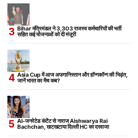
Bihar मंत्रिमंडल ने 3,303 राजस्व कर्मचारियों की भर्ती
सहित कई योजनाओं को दी मंजूरी
Asia Cup में आज अफगानिस्तान और हॉन्गकॉन्ग की भिड़ंत,
जानें भारत का मैच कब?
AI-जनरेटेड कंटेंट से नाराज Aishwarya Rai
Bachchan, खटखटाया दिल्ली HC का दरवाजा