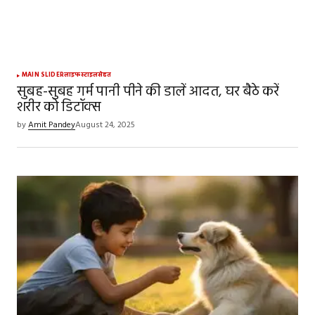
Your Name
*
MAIN SLIDER
लाइफस्टाइल
सेहत
सुबह-सुबह गर्म पानी पीने की डालें आदत, घर बैठे करें
शरीर को डिटॉक्स
Your E-mail
*
by
Amit Pandey
August 24, 2025
Save my name, email, and website in this
browser for the next time I comment.
SUBMIT COMMENT