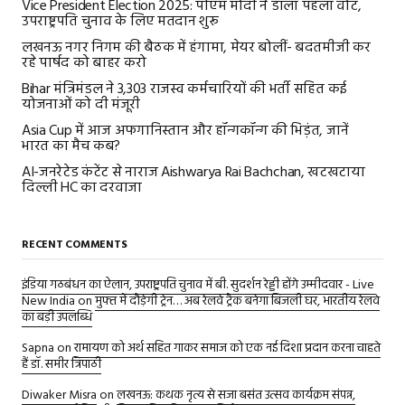
Vice President Election 2025: पीएम मोदी ने डाला पहला वोट,
उपराष्ट्रपति चुनाव के लिए मतदान शुरू
लखनऊ नगर निगम की बैठक में हंगामा, मेयर बोलीं- बदतमीजी कर
रहे पार्षद को बाहर करो
Bihar मंत्रिमंडल ने 3,303 राजस्व कर्मचारियों की भर्ती सहित कई
योजनाओं को दी मंजूरी
Asia Cup में आज अफगानिस्तान और हॉन्गकॉन्ग की भिड़ंत, जानें
भारत का मैच कब?
AI-जनरेटेड कंटेंट से नाराज Aishwarya Rai Bachchan, खटखटाया
दिल्ली HC का दरवाजा
RECENT COMMENTS
इंडिया गठबंधन का ऐलान, उपराष्ट्रपति चुनाव में बी. सुदर्शन रेड्डी होंगे उम्मीदवार - Live
New India
on
मुफ्त में दौड़ेगी ट्रेन… अब रेलवे ट्रैक बनेगा बिजली घर, भारतीय रेलवे
का बड़ी उपलब्धि
Sapna
on
रामायण को अर्थ सहित गाकर समाज को एक नई दिशा प्रदान करना चाहते
हैं डॉ. समीर त्रिपाठी
Diwaker Misra
on
लखनऊ: कथक नृत्य से सजा बसंत उत्सव कार्यक्रम संपन्न,