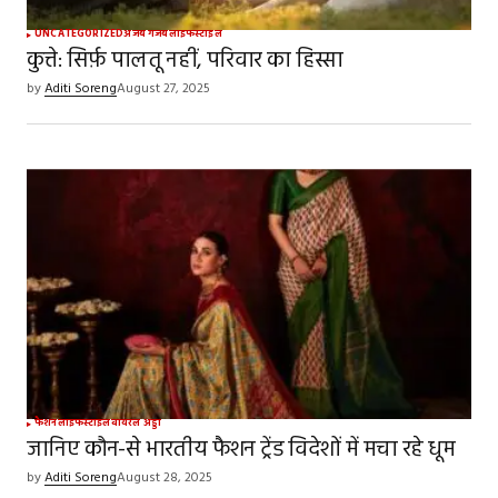
UNCATEGORIZED
अजब गजब
लाइफस्टाइल
कुत्ते: सिर्फ़ पालतू नहीं, परिवार का हिस्सा
by
Aditi Soreng
August 27, 2025
फैशन
लाइफस्टाइल
वायरल अड्डा
जानिए कौन-से भारतीय फैशन ट्रेंड विदेशों में मचा रहे धूम
by
Aditi Soreng
August 28, 2025