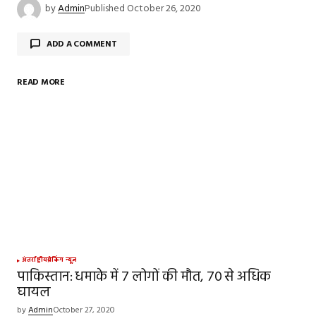
by
Admin
Published
October 26, 2020
ADD A COMMENT
READ MORE
Your email address will not be published.
Required
fields are marked
*
Comment
*
Your Name
*
अंतर्राष्ट्रीय
ब्रेकिंग न्यूज़
पाकिस्तान: धमाके में 7 लोगों की मौत, 70 से अधिक
घायल
Your E-mail
*
by
Admin
October 27, 2020