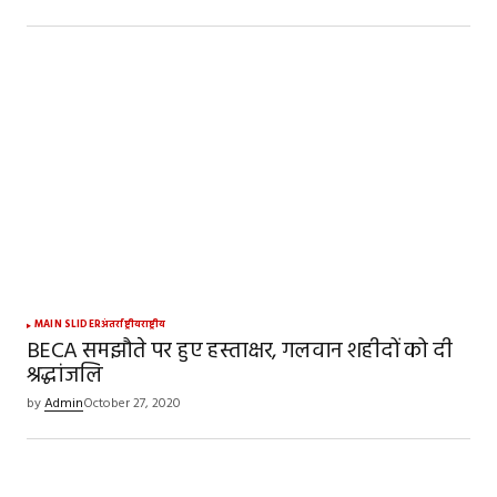
Save my name, email, and website in this
browser for the next time I comment.
SUBMIT COMMENT
MAIN SLIDER
अंतर्राष्ट्रीय
राष्ट्रीय
BECA समझौते पर हुए हस्ताक्षर, गलवान शहीदों को दी
श्रद्धांजलि
by
Admin
October 27, 2020