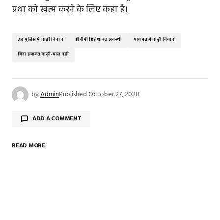
प्रथा को खत्म करने के लिए कहा है।
उप्र पुलिस में दाढ़ी विवाद
डीजीपी हितेश चंद्र अवस्थी
बागपत में दाढ़ी विवाद
बिना इजाजत दाढ़ी-बाल नहीं
by
Admin
Published
October 27, 2020
ADD A COMMENT
READ MORE
Your email address will not be published.
Required
fields are marked
*
Comment
*