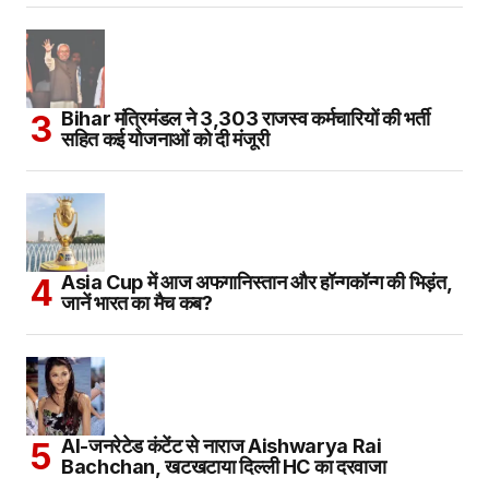
Bihar मंत्रिमंडल ने 3,303 राजस्व कर्मचारियों की भर्ती
सहित कई योजनाओं को दी मंजूरी
Asia Cup में आज अफगानिस्तान और हॉन्गकॉन्ग की भिड़ंत,
जानें भारत का मैच कब?
AI-जनरेटेड कंटेंट से नाराज Aishwarya Rai
Bachchan, खटखटाया दिल्ली HC का दरवाजा