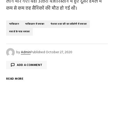
लोग मारे गए। वहीं उत्‍तरी वजीरिस्‍तान में हुए दूसरे हमले में
कम से कम छह सैनिकों की मौत हो गई थी।
पाकिस्तान
पाकिस्तान में धमाका
पेशावर शहर की डार कॉलोनी में धमाका
मदरसे के पास धमाका
by
Admin
Published
October 27, 2020
ADD A COMMENT
READ MORE
Your email address will not be published.
Required
fields are marked
*
Comment
*