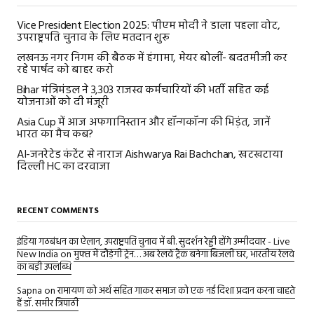
Vice President Election 2025: पीएम मोदी ने डाला पहला वोट,
उपराष्ट्रपति चुनाव के लिए मतदान शुरू
लखनऊ नगर निगम की बैठक में हंगामा, मेयर बोलीं- बदतमीजी कर
रहे पार्षद को बाहर करो
Bihar मंत्रिमंडल ने 3,303 राजस्व कर्मचारियों की भर्ती सहित कई
योजनाओं को दी मंजूरी
Asia Cup में आज अफगानिस्तान और हॉन्गकॉन्ग की भिड़ंत, जानें
भारत का मैच कब?
AI-जनरेटेड कंटेंट से नाराज Aishwarya Rai Bachchan, खटखटाया
दिल्ली HC का दरवाजा
RECENT COMMENTS
इंडिया गठबंधन का ऐलान, उपराष्ट्रपति चुनाव में बी. सुदर्शन रेड्डी होंगे उम्मीदवार - Live
New India
on
मुफ्त में दौड़ेगी ट्रेन… अब रेलवे ट्रैक बनेगा बिजली घर, भारतीय रेलवे
का बड़ी उपलब्धि
Sapna
on
रामायण को अर्थ सहित गाकर समाज को एक नई दिशा प्रदान करना चाहते
हैं डॉ. समीर त्रिपाठी