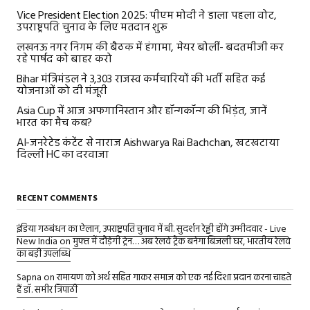
Vice President Election 2025: पीएम मोदी ने डाला पहला वोट,
उपराष्ट्रपति चुनाव के लिए मतदान शुरू
लखनऊ नगर निगम की बैठक में हंगामा, मेयर बोलीं- बदतमीजी कर
रहे पार्षद को बाहर करो
Bihar मंत्रिमंडल ने 3,303 राजस्व कर्मचारियों की भर्ती सहित कई
योजनाओं को दी मंजूरी
Asia Cup में आज अफगानिस्तान और हॉन्गकॉन्ग की भिड़ंत, जानें
भारत का मैच कब?
AI-जनरेटेड कंटेंट से नाराज Aishwarya Rai Bachchan, खटखटाया
दिल्ली HC का दरवाजा
RECENT COMMENTS
इंडिया गठबंधन का ऐलान, उपराष्ट्रपति चुनाव में बी. सुदर्शन रेड्डी होंगे उम्मीदवार - Live
New India
on
मुफ्त में दौड़ेगी ट्रेन… अब रेलवे ट्रैक बनेगा बिजली घर, भारतीय रेलवे
का बड़ी उपलब्धि
Sapna
on
रामायण को अर्थ सहित गाकर समाज को एक नई दिशा प्रदान करना चाहते
हैं डॉ. समीर त्रिपाठी