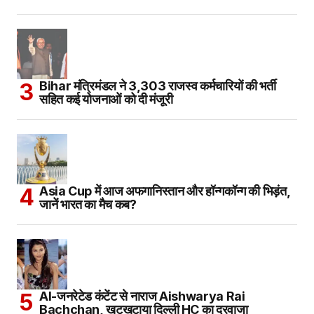
Bihar मंत्रिमंडल ने 3,303 राजस्व कर्मचारियों की भर्ती
सहित कई योजनाओं को दी मंजूरी
Asia Cup में आज अफगानिस्तान और हॉन्गकॉन्ग की भिड़ंत,
जानें भारत का मैच कब?
AI-जनरेटेड कंटेंट से नाराज Aishwarya Rai
Bachchan, खटखटाया दिल्ली HC का दरवाजा