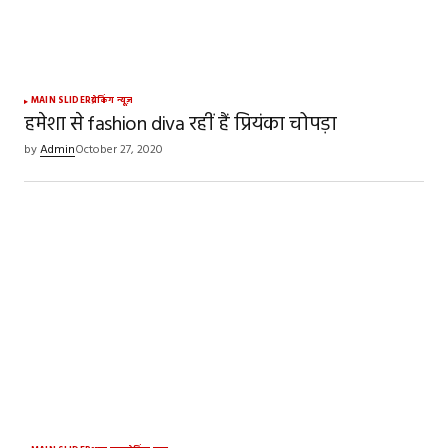
Your Name
*
MAIN SLIDER
ब्रेकिंग न्यूज़
हमेशा से fashion diva रहीं हैं प्रियंका चोपड़ा
Your E-mail
*
by
Admin
October 27, 2020
Save my name, email, and website in this
browser for the next time I comment.
SUBMIT COMMENT