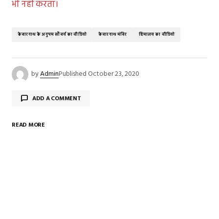
भी नहीं करता।
केदारनाथ के अनुपम सौंदर्य का वीडियो
केदारनाथ मंदिर
हिमालय का वीडियो
by
Admin
Published
October 23, 2020
ADD A COMMENT
READ MORE
Your email address will not be published.
Required
fields are marked
*
Comment
*