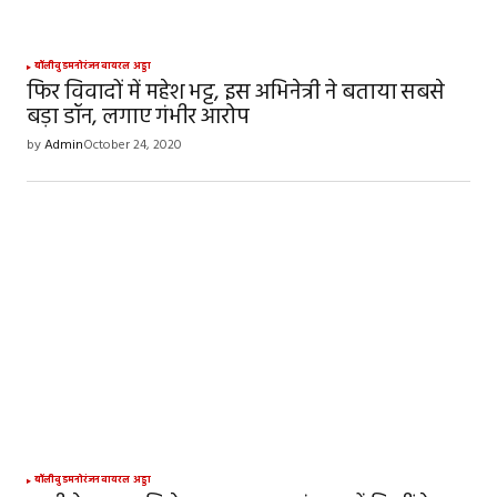
Your Name
*
बॉलीवुड
मनोरंजन
वायरल अड्डा
फिर विवादों में महेश भट्ट, इस अभिनेत्री ने बताया सबसे
बड़ा डॉन, लगाए गंभीर आरोप
Your E-mail
*
by
Admin
October 24, 2020
Save my name, email, and website in this
browser for the next time I comment.
SUBMIT COMMENT
बॉलीवुड
मनोरंजन
वायरल अड्डा