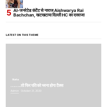
AI-जनरेटेड कंटेंट से नाराज Aishwarya Rai
Bachchan, खटखटाया दिल्ली HC का दरवाजा
LATEST ON THIS THEME
बिज़नेस
……..तो फिर पति को भरना होगा टैक्स
Admin
October 21, 2020