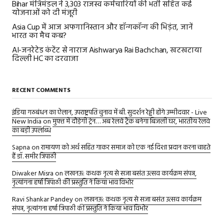
Bihar मंत्रिमंडल ने 3,303 राजस्व कर्मचारियों की भर्ती सहित कई
योजनाओं को दी मंजूरी
Asia Cup में आज अफगानिस्तान और हॉन्गकॉन्ग की भिड़ंत, जानें
भारत का मैच कब?
AI-जनरेटेड कंटेंट से नाराज Aishwarya Rai Bachchan, खटखटाया
दिल्ली HC का दरवाजा
RECENT COMMENTS
इंडिया गठबंधन का ऐलान, उपराष्ट्रपति चुनाव में बी. सुदर्शन रेड्डी होंगे उम्मीदवार - Live
New India
on
मुफ्त में दौड़ेगी ट्रेन… अब रेलवे ट्रैक बनेगा बिजली घर, भारतीय रेलवे
का बड़ी उपलब्धि
Sapna
on
रामायण को अर्थ सहित गाकर समाज को एक नई दिशा प्रदान करना चाहते
हैं डॉ. समीर त्रिपाठी
Diwaker Misra
on
लखनऊ: कथक नृत्य से सजा बसंत उत्सव कार्यक्रम संपन्न,
नृत्यांगना हर्षा त्रिपाठी की प्रस्तुति ने किया भाव विभोर
Ravi Shankar Pandey
on
लखनऊ: कथक नृत्य से सजा बसंत उत्सव कार्यक्रम
संपन्न, नृत्यांगना हर्षा त्रिपाठी की प्रस्तुति ने किया भाव विभोर