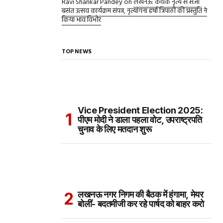
Ravi Shankar Pandey
on
लखनऊ: कथक नृत्य से सजा
बसंत उत्सव कार्यक्रम संपन्न, नृत्यांगना हर्षा त्रिपाठी की प्रस्तुति ने
किया भाव विभोर
TOP NEWS
Vice President Election 2025:
पीएम मोदी ने डाला पहला वोट, उपराष्ट्रपति
चुनाव के लिए मतदान शुरू
लखनऊ नगर निगम की बैठक में हंगामा, मेयर
बोलीं- बदतमीजी कर रहे पार्षद को बाहर करो