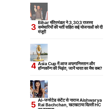
Bihar मंत्रिमंडल ने 3,303 राजस्व
कर्मचारियों की भर्ती सहित कई योजनाओं को दी
मंजूरी
Asia Cup में आज अफगानिस्तान और
हॉन्गकॉन्ग की भिड़ंत, जानें भारत का मैच कब?
AI-जनरेटेड कंटेंट से नाराज Aishwarya
Rai Bachchan, खटखटाया दिल्ली HC