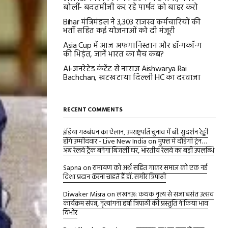
बोलीं- बदतमीजी कर रहे पार्षद को बाहर करो
Bihar मंत्रिमंडल ने 3,303 राजस्व कर्मचारियों की
भर्ती सहित कई योजनाओं को दी मंजूरी
Asia Cup में आज अफगानिस्तान और हॉन्गकॉन्ग
की भिड़ंत, जानें भारत का मैच कब?
AI-जनरेटेड कंटेंट से नाराज Aishwarya Rai
Bachchan, खटखटाया दिल्ली HC का दरवाजा
RECENT COMMENTS
इंडिया गठबंधन का ऐलान, उपराष्ट्रपति चुनाव में बी. सुदर्शन रेड्डी
होंगे उम्मीदवार - Live New India
on
मुफ्त में दौड़ेगी ट्रेन…
अब रेलवे ट्रैक बनेगा बिजली घर, भारतीय रेलवे का बड़ी उपलब्धि
Sapna
on
रामायण को अर्थ सहित गाकर समाज को एक नई
दिशा प्रदान करना चाहते हैं डॉ. समीर त्रिपाठी
Diwaker Misra
on
लखनऊ: कथक नृत्य से सजा बसंत उत्सव
कार्यक्रम संपन्न, नृत्यांगना हर्षा त्रिपाठी की प्रस्तुति ने किया भाव
विभोर