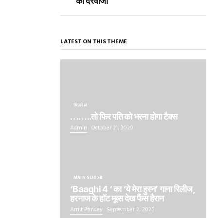
का दरवाजा
LATEST ON THIS THEME
बिज़नेस
……..तो फिर पति को भरना होगा टैक्स
Admin
October 21, 2020
MAIN SLIDER
‘Baaghi 4 ‘ का ‘ये मेरा हुस्न’ गाना रिलीज,
हरनाज के हॉट मूव्स देख फैंस हैरान
Amit Pandey
September 2, 2025