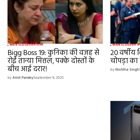
Comment
*
Your Name
*
MAIN SLIDER
टीवी
मनोरंजन
MAIN SLIDER
खेल ज
Bigg Boss 19: कुनिका की वजह से
20 वर्षीय 
रोईं तान्या मित्तल, पक्के दोस्तों के
Save my name, email, and websit
चोपड़ा का 
this browser for the next time I
बीच आई दरार!
comment.
by
Nishtha Singh
by
Amit Pandey
September 9, 2025
SUBMIT COMMENT