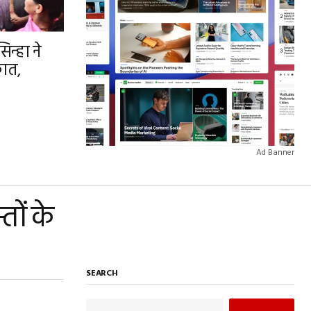
न्हा ने
कात,
Ad Banner
तों के
SEARCH