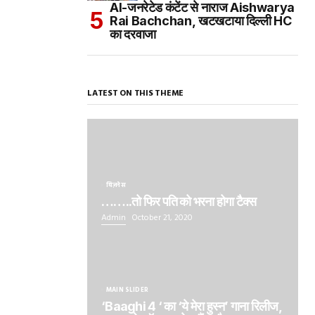
AI-जनरेटेड कंटेंट से नाराज Aishwarya
Rai Bachchan, खटखटाया दिल्ली HC
का दरवाजा
LATEST ON THIS THEME
बिज़नेस
……..तो फिर पति को भरना होगा टैक्स
Admin
October 21, 2020
MAIN SLIDER
‘Baaghi 4 ‘ का ‘ये मेरा हुस्न’ गाना रिलीज,