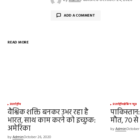
ADD A COMMENT
READ MORE
Your email address will not be publish
Comment
*
Your Name
*
अंतर्राष्ट्रीय
अंतर्राष्ट्रीय
ब्रेकिंग न्यूज़
वैश्विक शक्ति बनकर उभर रहा है
पाकिस्तान:
भारत, साथ काम करने को इच्छुक:
Save my name, email, and websit
मौत, 70 
this browser for the next time I
अमेरिका
comment.
by
Admin
October
by
Admin
October 26, 2020