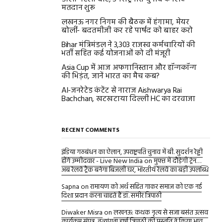
मतदान शुरू
लखनऊ नगर निगम की बैठक में हंगामा, मेयर
बोलीं- बदतमीजी कर रहे पार्षद को बाहर करो
Bihar मंत्रिमंडल ने 3,303 राजस्व कर्मचारियों की
भर्ती सहित कई योजनाओं को दी मंजूरी
Asia Cup में आज अफगानिस्तान और हॉन्गकॉन्ग
की भिड़ंत, जानें भारत का मैच कब?
AI-जनरेटेड कंटेंट से नाराज Aishwarya Rai
Bachchan, खटखटाया दिल्ली HC का दरवाजा
RECENT COMMENTS
इंडिया गठबंधन का ऐलान, उपराष्ट्रपति चुनाव में बी. सुदर्शन रेड्डी
होंगे उम्मीदवार - Live New India
on
मुफ्त में दौड़ेगी ट्रेन…
अब रेलवे ट्रैक बनेगा बिजली घर, भारतीय रेलवे का बड़ी उपलब्धि
Sapna
on
रामायण को अर्थ सहित गाकर समाज को एक नई
दिशा प्रदान करना चाहते हैं डॉ. समीर त्रिपाठी
Diwaker Misra
on
लखनऊ: कथक नृत्य से सजा बसंत उत्सव
कार्यक्रम संपन्न, नृत्यांगना हर्षा त्रिपाठी की प्रस्तुति ने किया भाव