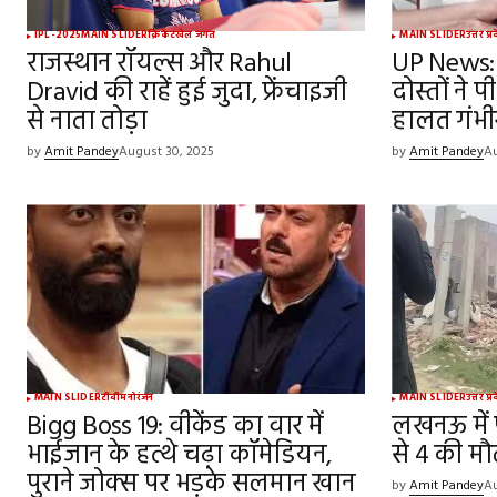
IPL-2025
MAIN SLIDER
क्रिकेट
खेल जगत
MAIN SLIDER
उत्तर प्
राजस्थान रॉयल्स और Rahul
UP News: 
Dravid की राहें हुई जुदा, फ्रेंचाइजी
दोस्तों ने 
से नाता तोड़ा
हालत गंभी
by
Amit Pandey
August 30, 2025
by
Amit Pandey
Au
MAIN SLIDER
टीवी
मनोरंजन
MAIN SLIDER
उत्तर प्
Bigg Boss 19: वीकेंड का वार में
लखनऊ में पट
भाईजान के हत्थे चढ़ा कॉमेडियन,
से 4 की मौ
पुराने जोक्स पर भड़के सलमान खान
by
Amit Pandey
Au