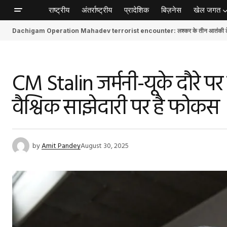
राष्ट्रीय
अंतर्राष्ट्रीय
प्रादेशिक
बिज़नेस
खेल जगत
Dachigam Operation Mahadev terrorist encounter: लश्कर के तीन आतंकी ढेर, स
CM Stalin जर्मनी-यूके दौरे प
वैश्विक साझेदारी पर है फोकस
by
Amit Pandey
August 30, 2025