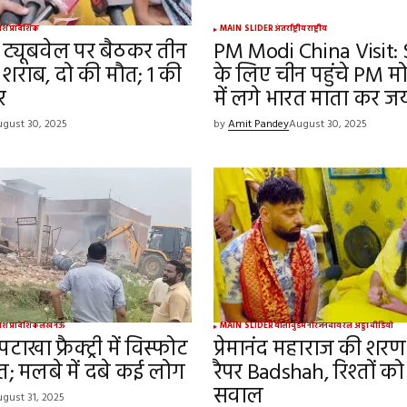
रदेश
प्रादेशिक
MAIN SLIDER
अंतर्राष्ट्रीय
राष्ट्रीय
ट्यूबवेल पर बैठकर तीन
PM Modi China Visit:
पी शराब, दो की मौत; 1 की
के लिए चीन पहुंचे PM मो
र
में लगे भारत माता कर ज
gust 30, 2025
by
Amit Pandey
August 30, 2025
रदेश
प्रादेशिक
लखनऊ
MAIN SLIDER
बॉलीवुड
मनोरंजन
वायरल अड्डा
वीडियो
ाखा फ्रैक्ट्री में विस्फोट
प्रेमानंद महाराज की शरण म
त; मलबे में दबे कई लोग
रैपर Badshah, रिश्तों क
सवाल
gust 31, 2025