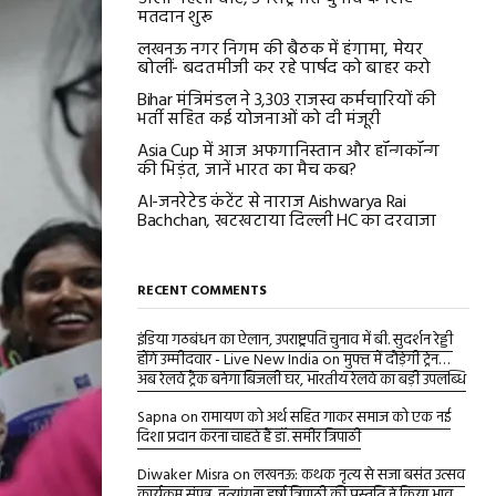
मतदान शुरू
लखनऊ नगर निगम की बैठक में हंगामा, मेयर
बोलीं- बदतमीजी कर रहे पार्षद को बाहर करो
Bihar मंत्रिमंडल ने 3,303 राजस्व कर्मचारियों की
भर्ती सहित कई योजनाओं को दी मंजूरी
Asia Cup में आज अफगानिस्तान और हॉन्गकॉन्ग
की भिड़ंत, जानें भारत का मैच कब?
AI-जनरेटेड कंटेंट से नाराज Aishwarya Rai
Bachchan, खटखटाया दिल्ली HC का दरवाजा
RECENT COMMENTS
इंडिया गठबंधन का ऐलान, उपराष्ट्रपति चुनाव में बी. सुदर्शन रेड्डी
होंगे उम्मीदवार - Live New India
on
मुफ्त में दौड़ेगी ट्रेन…
अब रेलवे ट्रैक बनेगा बिजली घर, भारतीय रेलवे का बड़ी उपलब्धि
Sapna
on
रामायण को अर्थ सहित गाकर समाज को एक नई
दिशा प्रदान करना चाहते हैं डॉ. समीर त्रिपाठी
Diwaker Misra
on
लखनऊ: कथक नृत्य से सजा बसंत उत्सव
कार्यक्रम संपन्न, नृत्यांगना हर्षा त्रिपाठी की प्रस्तुति ने किया भाव