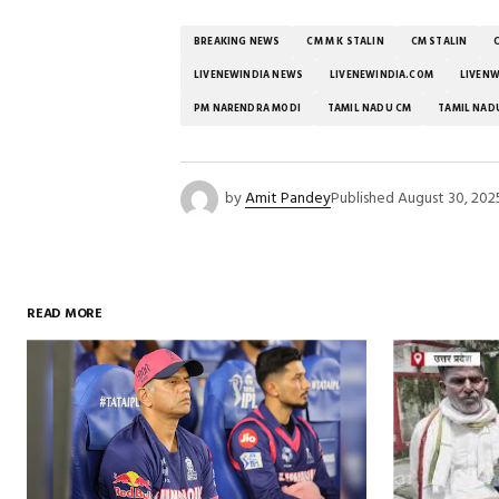
BREAKING NEWS
CM M K STALIN
CM STALIN
LIVENEWINDIA NEWS
LIVENEWINDIA.COM
LIVENW
PM NARENDRA MODI
TAMIL NADU CM
TAMIL NADU
by
Amit Pandey
Published
August 30, 202
READ MORE