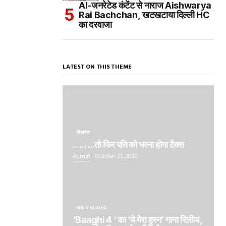
AI-जनरेटेड कंटेंट से नाराज Aishwarya
Rai Bachchan, खटखटाया दिल्ली HC
का दरवाजा
LATEST ON THIS THEME
बिज़नेस
……..तो फिर पति को भरना होगा टैक्स
Admin
October 21, 2020
MAIN SLIDER
‘Baaghi 4 ‘ का ‘ये मेरा हुस्न’ गाना रिलीज,