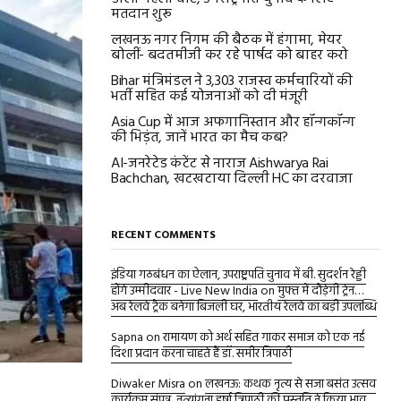
मतदान शुरू
लखनऊ नगर निगम की बैठक में हंगामा, मेयर
बोलीं- बदतमीजी कर रहे पार्षद को बाहर करो
Bihar मंत्रिमंडल ने 3,303 राजस्व कर्मचारियों की
भर्ती सहित कई योजनाओं को दी मंजूरी
Asia Cup में आज अफगानिस्तान और हॉन्गकॉन्ग
की भिड़ंत, जानें भारत का मैच कब?
AI-जनरेटेड कंटेंट से नाराज Aishwarya Rai
Bachchan, खटखटाया दिल्ली HC का दरवाजा
RECENT COMMENTS
इंडिया गठबंधन का ऐलान, उपराष्ट्रपति चुनाव में बी. सुदर्शन रेड्डी
होंगे उम्मीदवार - Live New India
on
मुफ्त में दौड़ेगी ट्रेन…
अब रेलवे ट्रैक बनेगा बिजली घर, भारतीय रेलवे का बड़ी उपलब्धि
Sapna
on
रामायण को अर्थ सहित गाकर समाज को एक नई
दिशा प्रदान करना चाहते हैं डॉ. समीर त्रिपाठी
Diwaker Misra
on
लखनऊ: कथक नृत्य से सजा बसंत उत्सव
कार्यक्रम संपन्न, नृत्यांगना हर्षा त्रिपाठी की प्रस्तुति ने किया भाव