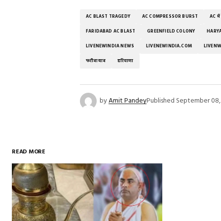
AC BLAST TRAGEDY
AC COMPRESSOR BURST
AC मे
FARIDABAD AC BLAST
GREENFIELD COLONY
HARY
LIVENEWINDIA NEWS
LIVENEWINDIA.COM
LIVENW
फरीदाबाद
हरियाणा
by
Amit Pandey
Published
September 08,
READ MORE