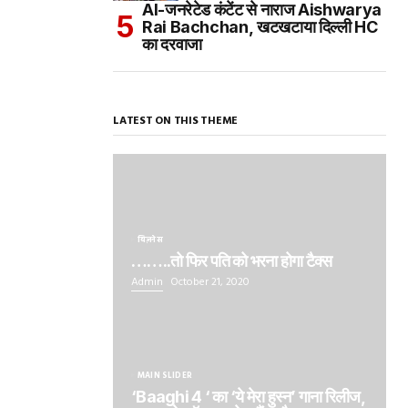
AI-जनरेटेड कंटेंट से नाराज Aishwarya
Rai Bachchan, खटखटाया दिल्ली HC
का दरवाजा
LATEST ON THIS THEME
बिज़नेस
……..तो फिर पति को भरना होगा टैक्स
Admin
October 21, 2020
MAIN SLIDER
‘Baaghi 4 ‘ का ‘ये मेरा हुस्न’ गाना रिलीज,