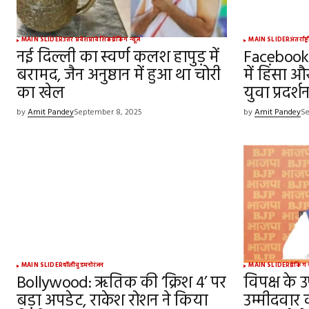
MAIN SLIDER
उत्तर प्रदेश
प्रादेशिक
ब्रेकिंग न्यूज़
MAIN SLIDER
अंतर्राष्ट
नई दिल्ली का स्वर्ण कलश हापुड़ में
Facebook-
बरामद, जैन अनुष्ठान में हुआ था चोरी
में हिंसा औ
का खेल
युवा प्रदर्
by
Amit Pandey
September 8, 2025
by
Amit Pandey
Se
MAIN SLIDER
बॉलीवुड
मनोरंजन
MAIN SLIDER
ब्रेकिंग 
Bollywood: ऋतिक की ‘क्रिश 4’ पर
विपक्ष के उ
बड़ा अपडेट, राकेश रोशन ने किया
उम्मीदवार 