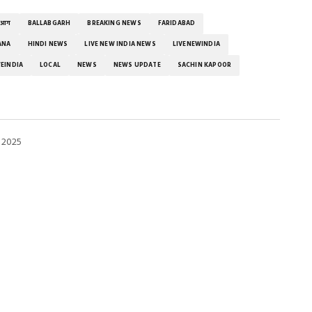
ं आग
BALLABGARH
BREAKING NEWS
FARIDABAD
ANA
HINDI NEWS
LIVE NEW INDIA NEWS
LIVENEWINDIA
EINDIA
LOCAL
NEWS
NEWS UPDATE
SACHIN KAPOOR
 2025