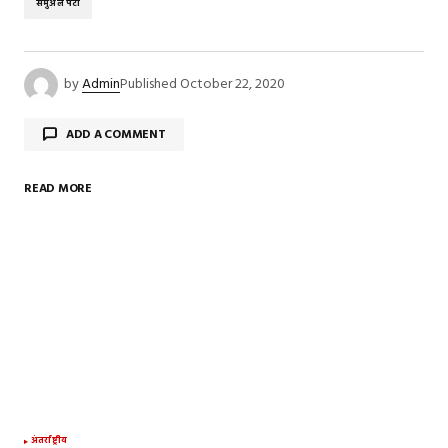
सैमुअल पैटी
by
Admin
Published
October 22, 2020
ADD A COMMENT
READ MORE
Your email address will not be published.
Required
fields are marked
*
Comment
*
Your Name
*
अंतर्राष्ट्रीय