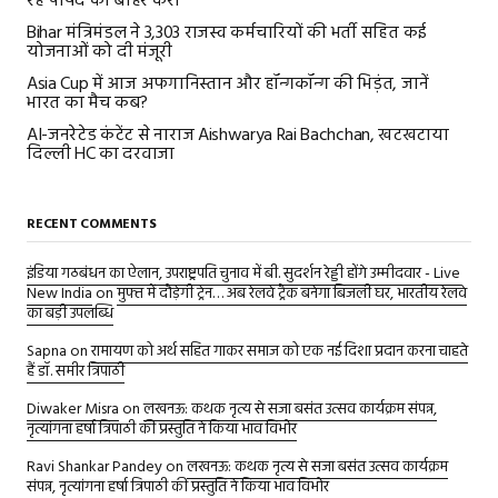
रहे पार्षद को बाहर करो
Bihar मंत्रिमंडल ने 3,303 राजस्व कर्मचारियों की भर्ती सहित कई
योजनाओं को दी मंजूरी
Asia Cup में आज अफगानिस्तान और हॉन्गकॉन्ग की भिड़ंत, जानें
भारत का मैच कब?
AI-जनरेटेड कंटेंट से नाराज Aishwarya Rai Bachchan, खटखटाया
दिल्ली HC का दरवाजा
RECENT COMMENTS
इंडिया गठबंधन का ऐलान, उपराष्ट्रपति चुनाव में बी. सुदर्शन रेड्डी होंगे उम्मीदवार - Live
New India
on
मुफ्त में दौड़ेगी ट्रेन… अब रेलवे ट्रैक बनेगा बिजली घर, भारतीय रेलवे
का बड़ी उपलब्धि
Sapna
on
रामायण को अर्थ सहित गाकर समाज को एक नई दिशा प्रदान करना चाहते
हैं डॉ. समीर त्रिपाठी
Diwaker Misra
on
लखनऊ: कथक नृत्य से सजा बसंत उत्सव कार्यक्रम संपन्न,
नृत्यांगना हर्षा त्रिपाठी की प्रस्तुति ने किया भाव विभोर
Ravi Shankar Pandey
on
लखनऊ: कथक नृत्य से सजा बसंत उत्सव कार्यक्रम
संपन्न, नृत्यांगना हर्षा त्रिपाठी की प्रस्तुति ने किया भाव विभोर