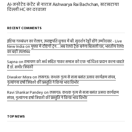
AI-जनरेटेड कंटेंट से नाराज Aishwarya Rai Bachchan, खटखटाया
दिल्ली HC का दरवाजा
RECENT COMMENTS
इंडिया गठबंधन का ऐलान, उपराष्ट्रपति चुनाव में बी. सुदर्शन रेड्डी होंगे उम्मीदवार - Live
New India
on
मुफ्त में दौड़ेगी ट्रेन… अब रेलवे ट्रैक बनेगा बिजली घर, भारतीय रेलवे
का बड़ी उपलब्धि
Sapna
on
रामायण को अर्थ सहित गाकर समाज को एक नई दिशा प्रदान करना चाहते
हैं डॉ. समीर त्रिपाठी
Diwaker Misra
on
लखनऊ: कथक नृत्य से सजा बसंत उत्सव कार्यक्रम संपन्न,
नृत्यांगना हर्षा त्रिपाठी की प्रस्तुति ने किया भाव विभोर
Ravi Shankar Pandey
on
लखनऊ: कथक नृत्य से सजा बसंत उत्सव कार्यक्रम
संपन्न, नृत्यांगना हर्षा त्रिपाठी की प्रस्तुति ने किया भाव विभोर
TOP NEWS