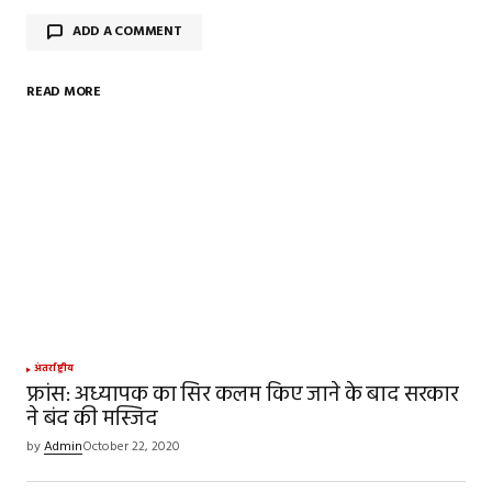
ADD A COMMENT
READ MORE
Your email address will not be published.
Required
fields are marked
*
Comment
*
Your Name
*
अंतर्राष्ट्रीय
फ्रांस: अध्यापक का सिर कलम किए जाने के बाद सरकार
ने बंद की मस्जिद
Your E-mail
*
by
Admin
October 22, 2020
Save my name, email, and website in this
browser for the next time I comment.