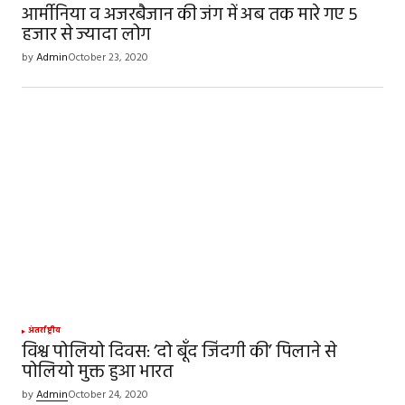
आर्मीनिया व अजरबैजान की जंग में अब तक मारे गए 5
हजार से ज्यादा लोग
Your E-mail
*
by
Admin
October 23, 2020
Save my name, email, and website in this
browser for the next time I comment.
SUBMIT COMMENT
अंतर्राष्ट्रीय
विश्व पोलियो दिवस: ‘दो बूँद जिंदगी की’ पिलाने से
पोलियो मुक्त हुआ भारत
by
Admin
October 24, 2020