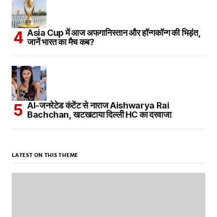
Asia Cup में आज अफगानिस्तान और हॉन्गकॉन्ग की भिड़ंत,
जानें भारत का मैच कब?
AI-जनरेटेड कंटेंट से नाराज Aishwarya Rai
Bachchan, खटखटाया दिल्ली HC का दरवाजा
LATEST ON THIS THEME