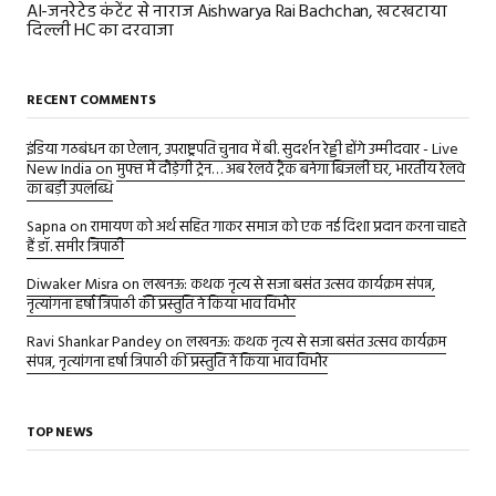
AI-जनरेटेड कंटेंट से नाराज Aishwarya Rai Bachchan, खटखटाया
दिल्ली HC का दरवाजा
RECENT COMMENTS
इंडिया गठबंधन का ऐलान, उपराष्ट्रपति चुनाव में बी. सुदर्शन रेड्डी होंगे उम्मीदवार - Live
New India
on
मुफ्त में दौड़ेगी ट्रेन… अब रेलवे ट्रैक बनेगा बिजली घर, भारतीय रेलवे
का बड़ी उपलब्धि
Sapna
on
रामायण को अर्थ सहित गाकर समाज को एक नई दिशा प्रदान करना चाहते
हैं डॉ. समीर त्रिपाठी
Diwaker Misra
on
लखनऊ: कथक नृत्य से सजा बसंत उत्सव कार्यक्रम संपन्न,
नृत्यांगना हर्षा त्रिपाठी की प्रस्तुति ने किया भाव विभोर
Ravi Shankar Pandey
on
लखनऊ: कथक नृत्य से सजा बसंत उत्सव कार्यक्रम
संपन्न, नृत्यांगना हर्षा त्रिपाठी की प्रस्तुति ने किया भाव विभोर
TOP NEWS