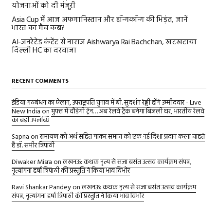
योजनाओं को दी मंजूरी
Asia Cup में आज अफगानिस्तान और हॉन्गकॉन्ग की भिड़ंत, जानें
भारत का मैच कब?
AI-जनरेटेड कंटेंट से नाराज Aishwarya Rai Bachchan, खटखटाया
दिल्ली HC का दरवाजा
RECENT COMMENTS
इंडिया गठबंधन का ऐलान, उपराष्ट्रपति चुनाव में बी. सुदर्शन रेड्डी होंगे उम्मीदवार - Live
New India
on
मुफ्त में दौड़ेगी ट्रेन… अब रेलवे ट्रैक बनेगा बिजली घर, भारतीय रेलवे
का बड़ी उपलब्धि
Sapna
on
रामायण को अर्थ सहित गाकर समाज को एक नई दिशा प्रदान करना चाहते
हैं डॉ. समीर त्रिपाठी
Diwaker Misra
on
लखनऊ: कथक नृत्य से सजा बसंत उत्सव कार्यक्रम संपन्न,
नृत्यांगना हर्षा त्रिपाठी की प्रस्तुति ने किया भाव विभोर
Ravi Shankar Pandey
on
लखनऊ: कथक नृत्य से सजा बसंत उत्सव कार्यक्रम
संपन्न, नृत्यांगना हर्षा त्रिपाठी की प्रस्तुति ने किया भाव विभोर